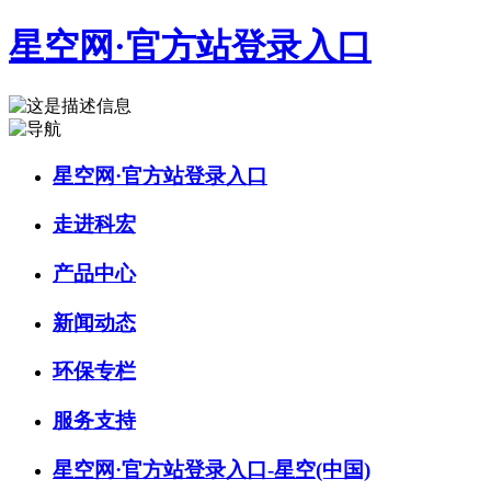
星空网·官方站登录入口
星空网·官方站登录入口
走进科宏
产品中心
新闻动态
环保专栏
服务支持
星空网·官方站登录入口-星空(中国)