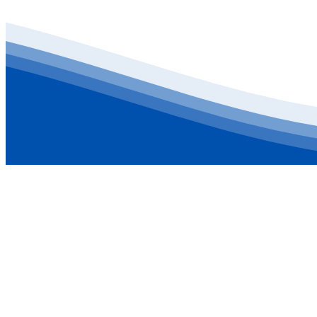
联系方式
地址：东营港经济开发区
电话：0546-8879126
公司邮箱：kehongchem@126.com
微信公众号
欢迎关注我们的官方公众号