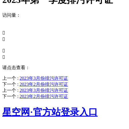
访问量：




请点击查看：
上一个
:
2023年3月份排污许可证
下一个
:
2023年2月份排污许可证
上一个
:
2023年3月份排污许可证
下一个
:
2023年2月份排污许可证
星空网·官方站登录入口