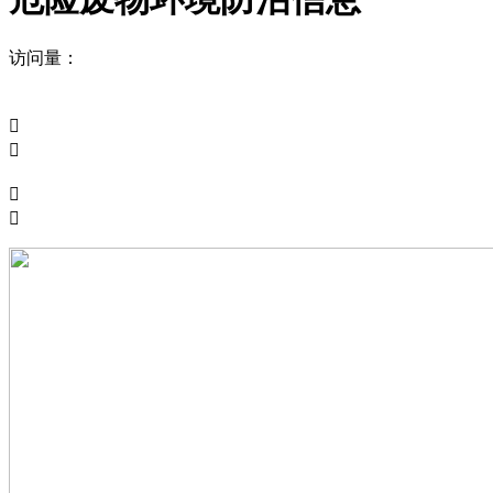
访问量：



