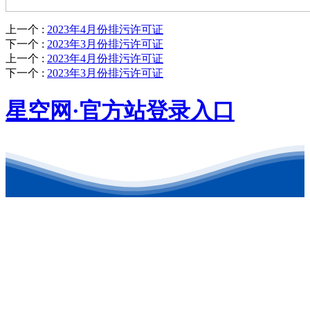
上一个
:
2023年4月份排污许可证
下一个
:
2023年3月份排污许可证
上一个
:
2023年4月份排污许可证
下一个
:
2023年3月份排污许可证
星空网·官方站登录入口
联系方式
地址：东营港经济开发区
电话：0546-8879126
公司邮箱：kehongchem@126.com